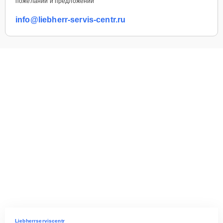
пожеланий и предложений
info@liebherr-servis-centr.ru
Liebherrserviscentr