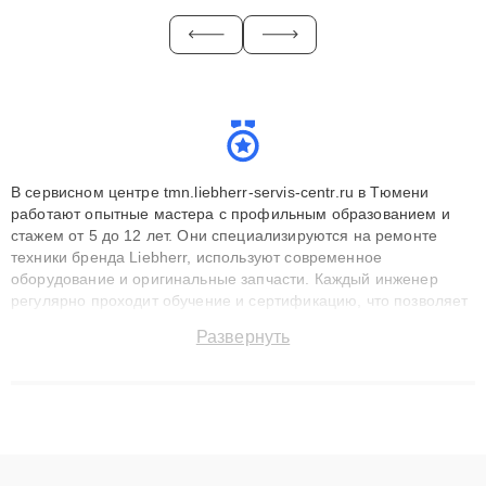
В сервисном центре tmn.liebherr-servis-centr.ru в Тюмени
работают опытные мастера с профильным образованием и
стажем от 5 до 12 лет. Они специализируются на ремонте
техники бренда Liebherr, используют современное
оборудование и оригинальные запчасти. Каждый инженер
регулярно проходит обучение и сертификацию, что позволяет
быстро и точноdiagnostikировать поломки и восстанавливать
Развернуть
технику с сохранением гарантии до 3 лет. Наши мастера
решают сложные случаи: от замены матриц и материнских
плат до ремонта после залития и восстановления данных.
Благодаря высокой квалификации и ответственному подходу
клиенты получают быстрый, качественный ремонт и понятные
объяснения по результатам диагностики.