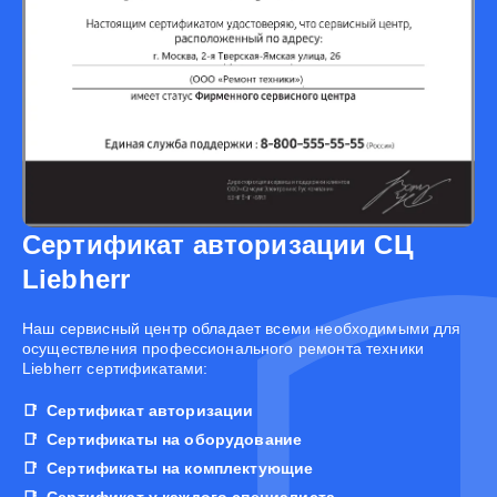
Сертификат авторизации СЦ
Liebherr
Наш сервисный центр обладает всеми необходимыми для
осуществления профессионального ремонта техники
Liebherr сертификатами:
Сертификат авторизации
Сертификаты на оборудование
Сертификаты на комплектующие
Сертификат у каждого специалиста