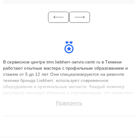
В сервисном центре tmn.liebherr-servis-centr.ru в Тюмени
работают опытные мастера с профильным образованием и
стажем от 5 до 12 лет. Они специализируются на ремонте
техники бренда Liebherr, используют современное
оборудование и оригинальные запчасти. Каждый инженер
регулярно проходит обучение и сертификацию, что позволяет
быстро и точноdiagnostikировать поломки и восстанавливать
Развернуть
технику с сохранением гарантии до 3 лет. Наши мастера
решают сложные случаи: от замены матриц и материнских
плат до ремонта после залития и восстановления данных.
Благодаря высокой квалификации и ответственному подходу
клиенты получают быстрый, качественный ремонт и понятные
объяснения по результатам диагностики.