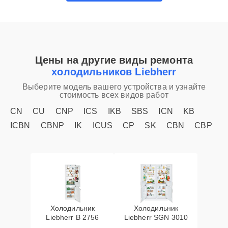
Цены на другие виды ремонта
холодильников Liebherr
Выберите модель вашего устройства и узнайте
стоимость всех видов работ
CN
CU
CNP
ICS
IKB
SBS
ICN
KB
ICBN
CBNP
IK
ICUS
CP
SK
CBN
CBP
Холодильник
Холодильник
Liebherr B 2756
Liebherr SGN 3010