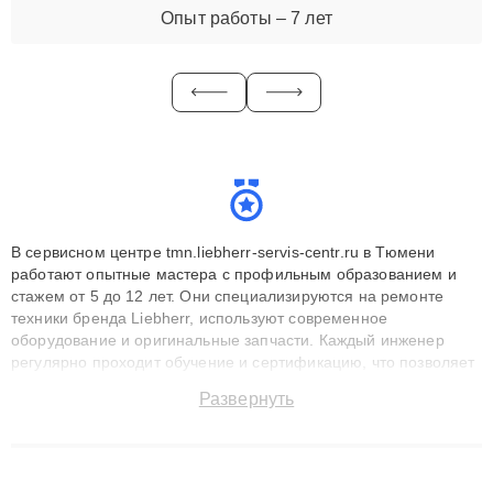
Опыт работы – 7 лет
В сервисном центре tmn.liebherr-servis-centr.ru в Тюмени
работают опытные мастера с профильным образованием и
стажем от 5 до 12 лет. Они специализируются на ремонте
техники бренда Liebherr, используют современное
оборудование и оригинальные запчасти. Каждый инженер
регулярно проходит обучение и сертификацию, что позволяет
быстро и точноdiagnostikировать поломки и восстанавливать
Развернуть
технику с сохранением гарантии до 3 лет. Наши мастера
решают сложные случаи: от замены матриц и материнских
плат до ремонта после залития и восстановления данных.
Благодаря высокой квалификации и ответственному подходу