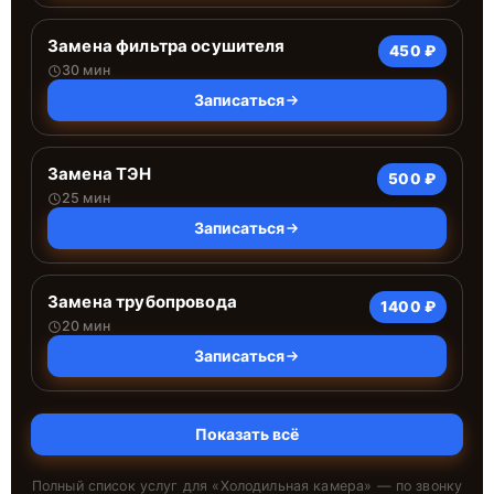
Замена фильтра осушителя
450 ₽
30 мин
Записаться
Замена ТЭН
500 ₽
25 мин
Записаться
Замена трубопровода
1400 ₽
20 мин
Записаться
Показать всё
Полный список услуг для «
Холодильная камера
» — по звонку