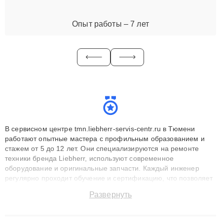
Опыт работы – 7 лет
В сервисном центре tmn.liebherr-servis-centr.ru в Тюмени
работают опытные мастера с профильным образованием и
стажем от 5 до 12 лет. Они специализируются на ремонте
техники бренда Liebherr, используют современное
оборудование и оригинальные запчасти. Каждый инженер
регулярно проходит обучение и сертификацию, что позволяет
быстро и точноdiagnostikировать поломки и восстанавливать
Развернуть
технику с сохранением гарантии до 3 лет. Наши мастера
решают сложные случаи: от замены матриц и материнских
плат до ремонта после залития и восстановления данных.