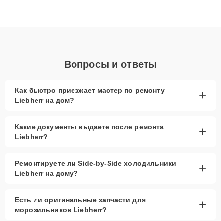
Благодаря высокой квалификации и ответственному подходу
клиенты получают быстрый, качественный ремонт и понятные
объяснения по результатам диагностики.
Вопросы и ответы
Как быстро приезжает мастер по ремонту
+
Liebherr на дом?
Какие документы выдаете после ремонта
+
Liebherr?
Ремонтируете ли Side-by-Side холодильники
+
Liebherr на дому?
Есть ли оригинальные запчасти для
+
морозильников Liebherr?