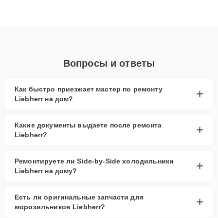
Благодаря высокой квалификации и ответственному подходу
клиенты получают быстрый, качественный ремонт и понятные
объяснения по результатам диагностики.
Вопросы и ответы
Как быстро приезжает мастер по ремонту
+
Liebherr на дом?
Какие документы выдаете после ремонта
+
Liebherr?
Ремонтируете ли Side-by-Side холодильники
+
Liebherr на дому?
Есть ли оригинальные запчасти для
+
морозильников Liebherr?