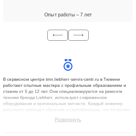
Опыт работы – 7 лет
В сервисном центре tmn.liebherr-servis-centr.ru в Тюмени
работают опытные мастера с профильным образованием и
стажем от 5 до 12 лет. Они специализируются на ремонте
техники бренда Liebherr, используют современное
оборудование и оригинальные запчасти. Каждый инженер
регулярно проходит обучение и сертификацию, что позволяет
быстро и точноdiagnostikировать поломки и восстанавливать
Развернуть
технику с сохранением гарантии до 3 лет. Наши мастера
решают сложные случаи: от замены матриц и материнских
плат до ремонта после залития и восстановления данных.