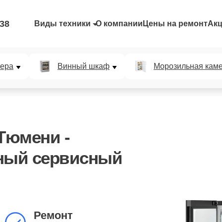
-38
Виды техники
О компании
Цены на ремонт
Ак
мера
Винный шкаф
Морозильная кам
 Тюмени -
ный сервисный
Ремонт
холодильников
Ремонт
Liebherr от 30 мин