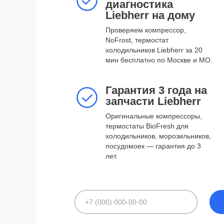
диагностика
Проверяем компрессор, NoFrost,
Liebherr на дому
термостат холодильников Liebherr
за 20 мин бесплатно по Москве и
Проверяем компрессор,
МО. ​
NoFrost, термостат
холодильников Liebherr за 20
мин бесплатно по Москве и МО. ​
Гарантия 3 года на
запчасти Liebherr
Гарантия 3 года на
Оригинальные компрессоры,
запчасти Liebherr
термостаты BioFresh для
холодильников, морозильников,
Оригинальные компрессоры,
посудомоек — гарантия до 3 лет. ​
термостаты BioFresh для
холодильников, морозильников,
посудомоек — гарантия до 3
лет. ​
политикой конфиде