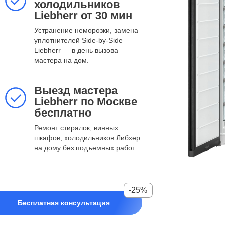
холодильников
Устранение неморозки, замена
Liebherr от 30 мин
уплотнителей Side-by-Side Liebherr
— в день вызова мастера на дом. ​
Устранение неморозки, замена
уплотнителей Side-by-Side
Liebherr — в день вызова
мастера на дом. ​
Выезд мастера
Liebherr по Москве
Выезд мастера
бесплатно
Liebherr по Москве
Ремонт стиралок, винных шкафов,
бесплатно
холодильников Либхер на дому
без подъемных работ.
Ремонт стиралок, винных
шкафов, холодильников Либхер
на дому без подъемных работ.
-25%
Бесплатная консультация
-25%
нциальности
Бесплатная консультация