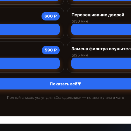
Перевешивание дверей
600 ₽
30 мин
Замена фильтра осушител
590 ₽
25 мин
Показать всё
▼
Полный список услуг для «
Холодильник
» — по звонку или в чате